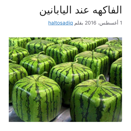
الفاكهه عند اليابانين
1 أغسطس، 2016
بقلم
haltosadiq