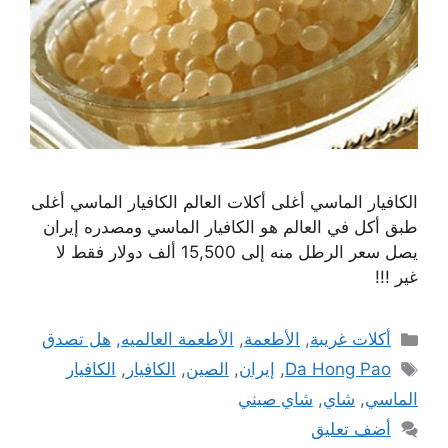
الكافيار الماسي أغلى أكلات العالم الكافيار الماسي أغلى
طبق أكل في العالم هو الكافيار الماسي ومصدره إيران
يصل سعر الرطل منه إلى 15,500 ألف دولار فقط لا
غير !!!
التصنيفات
أكلات غريبة
,
الأطعمة
,
الأطعمة العالميه
,
هل تصدق
الوسوم
Da Hong Pao
,
إيران
,
الصين
,
الكافيار
,
الكافيار
الماسي
,
شاي
,
شاي صيني
أضف تعليق