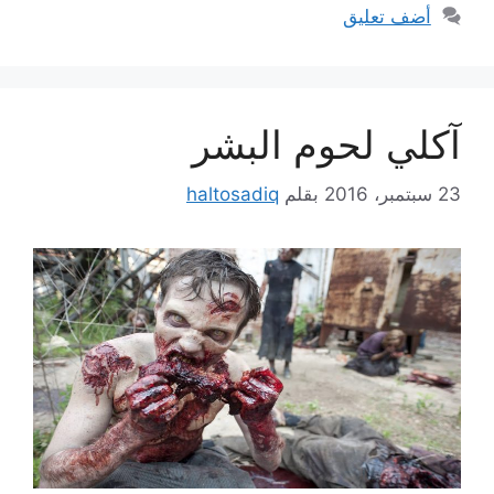
أضف تعليق
آكلي لحوم البشر
23 سبتمبر، 2016
بقلم
haltosadiq