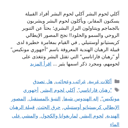
آكلي لحوم البشر آكلي لحوم البشر أفراد القبيلة
يسكنون المقابر، ويأكلون لحوم البشر ويشربون
بالجماجم ويتناولون البراز البشري؛ بحثاً عن التنوير
الروحي والسمو والخلود!! نجح المصور الإيطالي
كريستيانو أوستنيلي , في القيام بمغامرة خطيرة لدى
قبيلة الرهبان الهندية المعروفة باسم “أجهوري مونكيس”
أو “رهبان فاراناسي” التي تقتل البشر وتتغذى على
لحومهم، ومجرد ذكر اسمها يثير …
اقرأ المزيد
التصنيفات
أكلات غريبة
,
غرائب وعجائب
,
هل تصدق
الوسوم
“رهبان فاراناسي”
,
آكلي لحوم البشر
,
أجهوري
مونكيس”
,
إله الهندوس شيفا
,
التنبؤ بالمستقبل
,
المصور
الإيطالي كريستيانو أوستنيلي
,
حرق الجثث
,
قبيلة الرهبان
الهندية
,
لحوم البشر
,
لماريغوانا والكحول
,
والمشي على
الماء