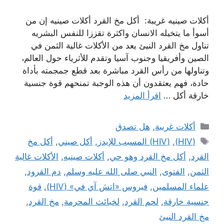
أكلات صينيه غريبة: أكل مخ القرد أكلات صينيه إن من
أسوأ ما يتخيله الانسان واكثرة تقززا للنفس البشريه
تناول مخ القرد النيئ يعد من الأكلات غالية الثمن في
الصين وأفريقيا وجنوب آسيا وتقدم للأثرياء حول العالم،
وتناولها من رأس القرد مباشرة بعد قطع جمجمته بأداة
حادة، فهم يعتقدون أن هذه الوجبة تمنحهم قوة جنسية
خارقة أكل …
اقرأ المزيد
التصنيفات
أكلات غريبة
,
هل تصدق
الوسوم
(HIV)
,
(HIV) المسبب للإيدز
,
أكل صيني
,
أكل مخ
القرد
,
أكل مخ القرد وهو حي
,
أكلات صينيه
,
الأكلات غالية
الثمن
,
الفتوى
,
النبي صلى الله عليه وسلم
,
دم القرود
,
علماء المسلمين
,
فيروس «اتش آي في» (HIV)
,
قوة
جنسية خارقة
,
لحم القرد
,
لخبائث المحرمة
,
مخ القرد
,
مخ القرد النيئ