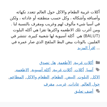
أكلات غريبة الطعام والاكل حول العالم تتعدد نكهاته
وأصنافه وأشكاله ، وكل حسب منطقته أو عاداته ، ولكن
في آسيا شيء مألوف لهم وغريب ومقرف بالنسبة لنا .
ومن أغرب تلك الاطعمه واكثرها تقزا هي أكله البلوت
(BALUT) هي أكلة آسيوية لها شعبية كبيرة، تنتشر في
الفلبين. بالوتات بيض البط الملقح الذي صار عمره في
…
اقرأ المزيد
التصنيفات
أكلات غريبة
,
الأطعمة
,
هل تصدق
الوسوم
آسيا
,
أكلات
,
أكلات غريبة
,
أكلة آسيوية
,
الاطعمه
,
الاكل
,
البلوت
,
البيض
,
الطعام
,
الطعام والاكل
,
المطاعم
,
حول العالم
,
عادات
,
غريب
,
مقرف
أضف تعليق