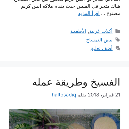
هناك متجر في الفلبين حيث يقدم ملاكه ايس كريم
مصنوع …
اقرأ المزيد
التصنيفات
أكلات غريبة
,
الأطعمة
الوسوم
بيض التمساح
أضف تعليق
الفسيخ وطريقة عمله
21 فبراير، 2018
بقلم
haltosadiq