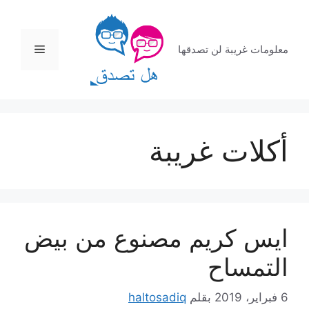
نتقل
لى
لمحتوى
القائمة
معلومات غريبة لن تصدقها
أكلات غريبة
ايس كريم مصنوع من بيض
التمساح
6 فبراير، 2019
بقلم
haltosadiq