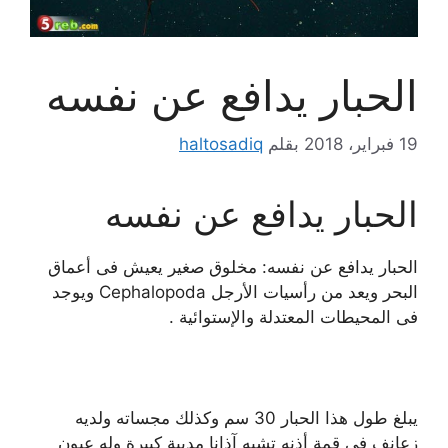
الحبار يدافع عن نفسه
19 فبراير، 2018
بقلم
haltosadiq
الحبار يدافع عن نفسه
الحبار يدافع عن نفسه: مخلوق صغير يعيش فى أعماق
البحر ويعد من رأسيات الأرجل Cephalopoda ويوجد
فى المحيطات المعتدلة والإستوائية .
يبلغ طول هذا الحبار 30 سم وكذلك مجساته ولديه
زعانف فى قمة أذنه تشبه آذانا مدببة كبيرة وله عيون