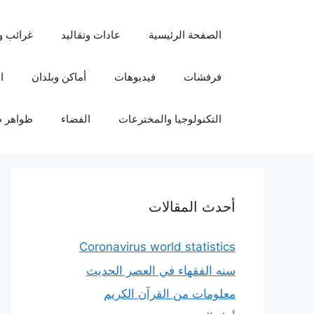
نتقل
لى
الصفحة الرئيسية
عادات وتقاليد
غرائب و
لمحتوى
فرفشات
فيديوهات
أماكن وبلدان
ا
التكنولوجيا والمخترعات
الفضاء
ظواهر ط
أحدث المقالات
Coronavirus world statistics
سنه الفقهاء في العصر الحديث
معلومات من القرآن الكريم