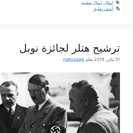
الوسوم
امثال
,
امثال شعبية
أضف تعليق
ترشيح هتلر لجائزة نوبل
31 يناير، 2019
بقلم
haltosadiq