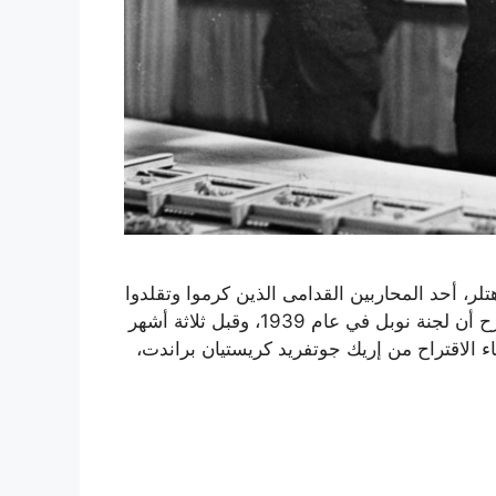
ائزة نوبل للسلام في عام 1939! أدولف هتلر، أحد المحاربين القدامى الذين كرموا وتقلدوا
الأوسمة تقديرًا لما قاموا به أثناء الحرب العالمية الأولى.اقترح أن لجنة نوبل في عام 1939، وقبل ثلاثة أشهر
جاء الاقتراح من إريك جوتفريد كريستيان براندت،