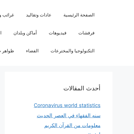
نتقل
لى
الصفحة الرئيسية
عادات وتقاليد
غرائب و
لمحتوى
فرفشات
فيديوهات
أماكن وبلدان
ا
التكنولوجيا والمخترعات
الفضاء
ظواهر ط
أحدث المقالات
Coronavirus world statistics
سنه الفقهاء في العصر الحديث
معلومات من القرآن الكريم