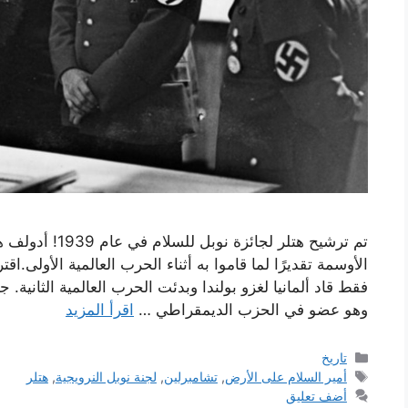
تم ترشيح هتلر لج
فقط قاد ألمانيا لغزو بولندا وبدئت الحرب العالمية الثانية. 
وهو عضو في الحزب الديمقراطي …
اقرأ المزيد
التصنيفات
تاريخ
الوسوم
أمير السلام على الأرض
,
تشامبرلين
,
لجنة نوبل النرويجية
,
هتلر
أضف تعليق