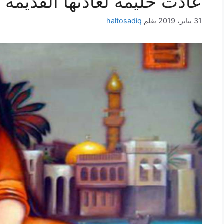
عادت حليمة لعادتها القديمة
31 يناير، 2019
بقلم
haltosadiq