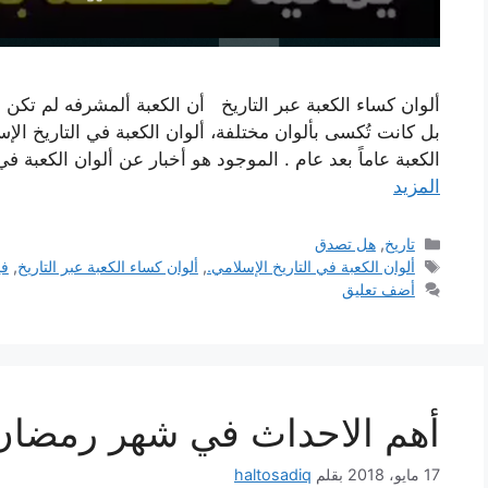
ألوان كساء الكعبة عبر التاريخ أن الكعبة ألمشرفه لم تكن ع
بل كانت تُكسى بألوان مختلفة، ألوان الكعبة في التاريخ الإ
الكعبة عاماً بعد عام . الموجود هو أخبار عن ألوان الكعبة 
المزيد
التصنيفات
تاريخ
,
هل تصدق
الوسوم
ألوان الكعبة في التاريخ الإسلامي.
,
ألوان كساء الكعبة عبر التاريخ
,
في
أضف تعليق
أهم الاحداث في شهر رمضان
17 مايو، 2018
بقلم
haltosadiq