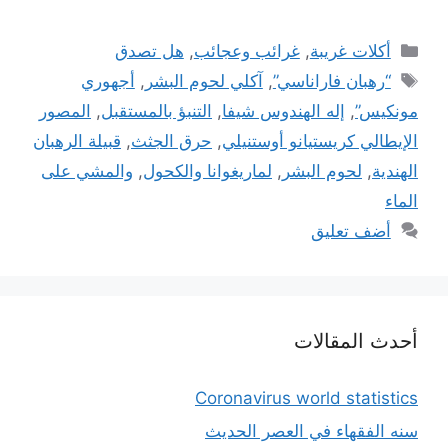
التصنيفات
أكلات غريبة
,
غرائب وعجائب
,
هل تصدق
الوسوم
“رهبان فاراناسي”
,
آكلي لحوم البشر
,
أجهوري
مونكيس”
,
إله الهندوس شيفا
,
التنبؤ بالمستقبل
,
المصور
الإيطالي كريستيانو أوستنيلي
,
حرق الجثث
,
قبيلة الرهبان
الهندية
,
لحوم البشر
,
لماريغوانا والكحول
,
والمشي على
الماء
أضف تعليق
أحدث المقالات
Coronavirus world statistics
سنه الفقهاء في العصر الحديث