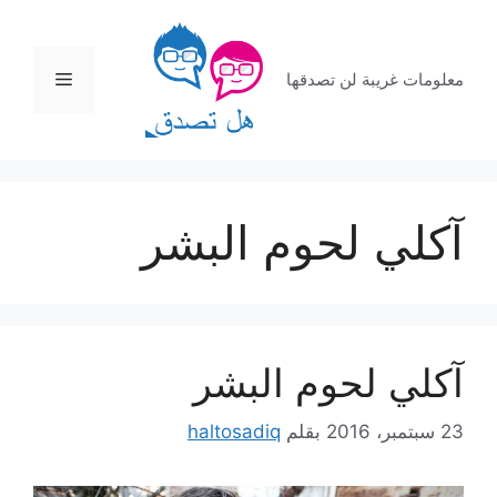
نتقل
لى
لمحتوى
القائمة
معلومات غريبة لن تصدقها
آكلي لحوم البشر
آكلي لحوم البشر
23 سبتمبر، 2016
بقلم
haltosadiq