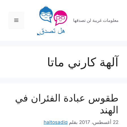
نتقل
لى
لمحتوى
القائمة
معلومات غريبة لن تصدقها
آلهة كارني ماتا
طقوس عبادة الفئران في
الهند
22 أغسطس، 2017
بقلم
haltosadiq