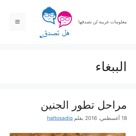
نتقل
لى
لمحتوى
القائمة
معلومات غريبة لن تصدقها
الببغاء
مراحل تطور الجنين
18 أغسطس، 2016
بقلم
haltosadiq