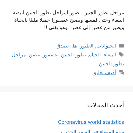
مراحل تطور الجنين صور لمراحل تطور الجنين لبيضة
الببغاء وحتى فقسها ويصبح عصفورا جميلا مليئا بالحياة
ويطير من غصن إلى غصن وهو يغني !!
التصنيفات
الحيوانات
,
الطيور
,
هل تصدق
الوسوم
الببغاء
,
الحياة
,
تطور الجنين
,
عصفور
,
غصن
,
مراحل
تطور الجنين
أضف تعليق
أحدث المقالات
Coronavirus world statistics
سنه الفقهاء في العصر الحديث