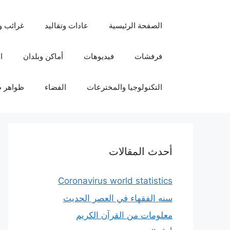
نتقل
لى
الصفحة الرئيسية
عادات وتقاليد
غرائب و
لمحتوى
فرفشات
فيديوهات
أماكن وبلدان
ا
التكنولوجيا والمخترعات
الفضاء
ظواهر ط
أحدث المقالات
Coronavirus world statistics
سنه الفقهاء في العصر الحديث
معلومات من القرآن الكريم