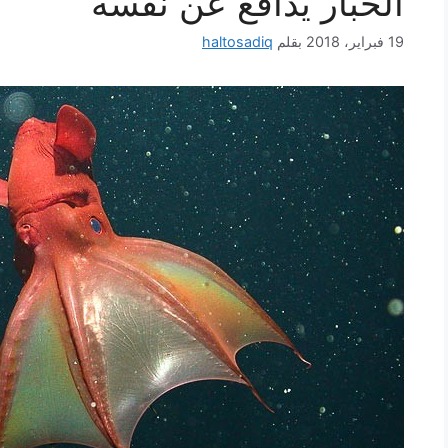
الحبار يدافع عن نفسه
19 فبراير، 2018
بقلم
haltosadiq