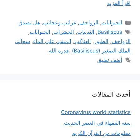
اقرأ المزيد
التصنيفات
الحيوانات
,
الزواحف
,
غرائب وعجائب
,
هل تصدق
الوسوم
Basiliscus
,
الثدييات
,
الحشرات
,
الحيوانات
,
الزواحف
,
الطيور
,
العناكب
,
المشي على الماء
,
سحالي
الملك الصغير (Basiliscus)
,
قدرة الله
أضف تعليق
أحدث المقالات
Coronavirus world statistics
سنه الفقهاء في العصر الحديث
معلومات من القرآن الكريم