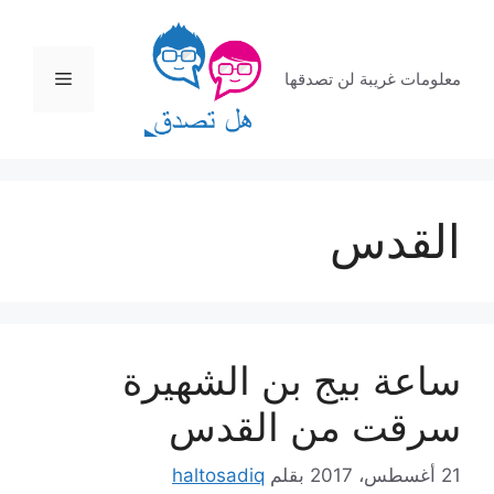
نتقل
لى
لمحتوى
القائمة
معلومات غريبة لن تصدقها
القدس
ساعة بيج بن الشهيرة
سرقت من القدس
21 أغسطس، 2017
بقلم
haltosadiq