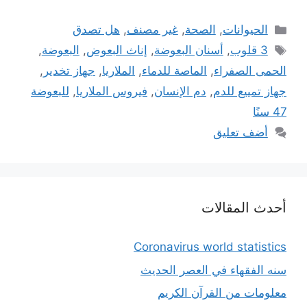
التصنيفات
الحيوانات
,
الصحة
,
غير مصنف
,
هل تصدق
الوسوم
3 قلوب
,
أسنان البعوضة
,
إناث البعوض
,
البعوضة
,
الحمى الصفراء
,
الماصة للدماء
,
الملاريا
,
جهاز تخدير
,
جهاز تمييع للدم
,
دم الإنسان
,
فيروس الملاريا
,
للبعوضة
47 سنًا
أضف تعليق
أحدث المقالات
Coronavirus world statistics
سنه الفقهاء في العصر الحديث
معلومات من القرآن الكريم