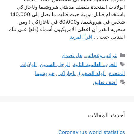
الولايات المتحدة بقصف مدينتي هيروشيما وناجازاكي
باستخدام قنابل نووية حيث قتلت ما يصل إلى 140،000
شخص في هيروشيما، و80،000 في ناغازاكي ! ومن
سخريه القدر أن اعطى الامريكيون أسماء (دلع) على تلك
القنابل حيث …
اقرأ المزيد
التصنيفات
غرائب وعجائب
,
هل تصدق
الوسوم
الحرب العالمية الثانية
,
الرجل السمين
,
الولايات
المتحدة
,
الولد الصغير)
,
ناجازاكي
,
هيروشيما
أضف تعليق
أحدث المقالات
Coronavirus world statistics