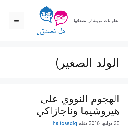
نتقل
لى
لمحتوى
القائمة
معلومات غريبة لن تصدقها
الولد الصغير)
الهجوم النووي على
هيروشيما وناجازاكي
28 يوليو، 2016
بقلم
haltosadiq