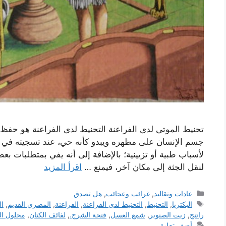
تحنيط الموتى لدى الفراعنة التحنيط لدى الفراعنة هو حفظ
جسم الإنسان على مظهره ويبدو كأنه حي، عند تسجيته في م
لأسباب طبية أو تزيينية؛ بالإضافة إلى أنه يفي بمتطلبات بع
لنقل الجثة إلى مكان آخر، فيمنع …
اقرأ المزيد
التصنيفات
عادات وتقاليد
,
غرائب وعجائب
,
هل تصدق
الوسوم
البكتريا
,
التحنيط
,
التحنيط لدى الفراعنة
,
الفراعنة
,
المصري القديم
,
ال
راتنج
,
زيت الصنوبر
,
شمع العسل
,
فتحة الشرج.
,
لفائف الكتان
,
محلول ال
أضف تعليق