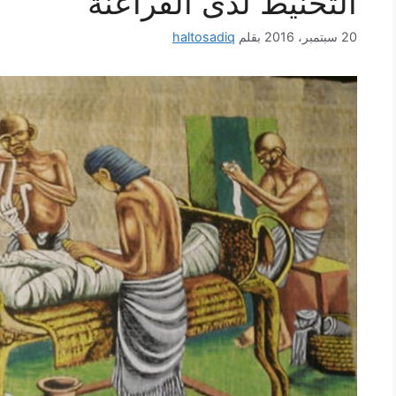
التحنيط لدى الفراعنة
20 سبتمبر، 2016
بقلم
haltosadiq