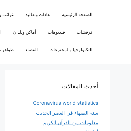
نتقل
لى
الصفحة الرئيسية
عادات وتقاليد
غرائب و
لمحتوى
فرفشات
فيديوهات
أماكن وبلدان
ا
التكنولوجيا والمخترعات
الفضاء
ظواهر ط
أحدث المقالات
Coronavirus world statistics
سنه الفقهاء في العصر الحديث
معلومات من القرآن الكريم