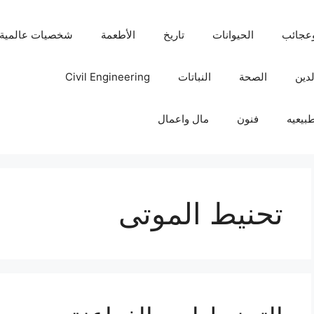
عجائب
الحيوانات
تاريخ
الأطعمة
شخصيات عالمية
لدين
الصحة
النباتات
Civil Engineering
بيعيه
فنون
مال واعمال
تحنيط الموتى