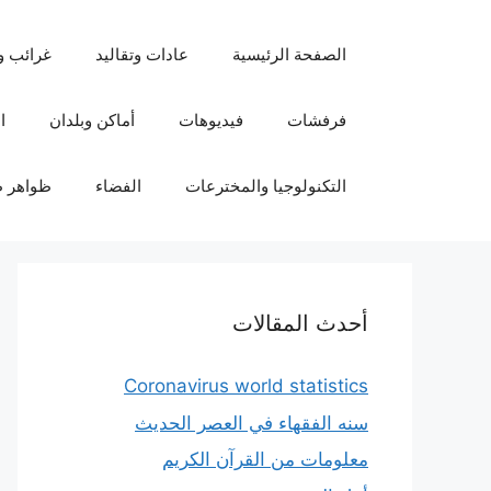
نتقل
لى
الصفحة الرئيسية
عادات وتقاليد
غرائب و
لمحتوى
فرفشات
فيديوهات
أماكن وبلدان
ا
التكنولوجيا والمخترعات
الفضاء
ظواهر ط
أحدث المقالات
Coronavirus world statistics
سنه الفقهاء في العصر الحديث
معلومات من القرآن الكريم