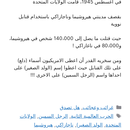
في أغسطس 1945، قامت الولايات المتحدة
بقصف مدينتي هيروشيما وناجازاكي باستخدام قنابل
نووية
حيث قتلت ما يصل إلى 140،000 شخص في هيروشيما،
و80،000 في ناغازاكي !
ومن سخريه القدر أن اعطى الامريكيون أسماء (دلع)
على تلك القنابل حيث اعطوا إسم (الولد الصغير) على
احداها واسم (الرجل السمين) على الاخرى !!!
التصنيفات
غرائب وعجائب
,
هل تصدق
الوسوم
الحرب العالمية الثانية
,
الرجل السمين
,
الولايات
المتحدة
,
الولد الصغير)
,
ناجازاكي
,
هيروشيما