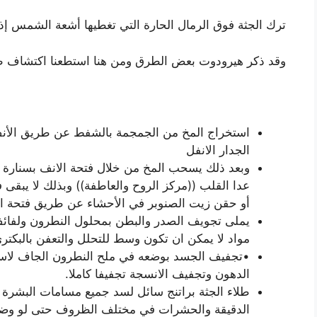
ترك الجثة فوق الرمال الحارة التي تغطيها أشعة الشمس إذ 
وقد ذكر هيرودوت بعض الطرق ومن هنا استطعنا اكتشاف طري
استخراج المخ من الجمجمة بالشفط عن طريق الأنف
الجدار الانفل
وبعد ذلك يسحب المخ من خلال فتحة الانف بسنارة 
عدا القلب ((مركز الروح والعاطفة)) وبذلك لا يبقى في
أو حقن زيت الصنوبر في الأحشاء عن طريق فتحة ا
يملى تجويف الصدر والبطن بمحلول النطرون ولفائف 
مواد لا يمكن ان تكون وسط للتحلل والتعفن بالبكتري
•تجفيف الجسد بوضعه في ملح النطرون الجاف لاست
الدهون وتجفيف الانسجة تجفيفا كاملا.
طلاء الجثة براتنج سائل لسد جميع مسامات البشرة 
الدقيقة والحشرات في مختلف الظروف حتى لو وضعت 