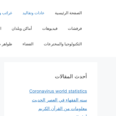
نتقل
لى
الصفحة الرئيسية
عادات وتقاليد
غرائب و
لمحتوى
فرفشات
فيديوهات
أماكن وبلدان
ا
التكنولوجيا والمخترعات
الفضاء
ظواهر ط
أحدث المقالات
Coronavirus world statistics
سنه الفقهاء في العصر الحديث
معلومات من القرآن الكريم