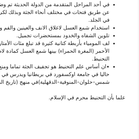
في أحد المراحل المتقدمة من الدولة الحديثة تم وض
عن طريق فتحات في مختلف أنحاء الجثة وبذلك لكى ت
في الجلد.
استخدام شمع العسل لاغلاق الانف والعينين والفم 
تلوين الشفاه والخدود بمستحضرات تجميل.
لف المومياء بأربطة كتانية كثيرة قد تبلغ مئات الأمتار
الأحمر (المغرة الحمراء) بينها شمع العسل كمادة لاص
التحنيط.
•ان أساس علم التحنيط هو تجفيف الجثة تماما ومنع 
حاليا في جامعة اوكسفورد في بريطانيا ويدرس في 
شمس-حلوان-المنوفية-الدقهلية)في منهج (تاريخ الصي
علما بأن التحنيط محرم في الإسلام.