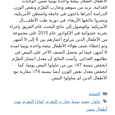
الأطفال الصغار بيضة واحدة يوميا ضمن الوجبات
الغذائية، تزيد من نموهم وتحارب التقزّم ونقص الوزن.
الدراسة أجراها باحثون في جامعة واشنطن الأمريكية،
ونشروا نتائجها الأربعاء، في دورية طب الأطفــــال
الأمريكية. وللوصول إلى نتائج البحث، قام الفريق بإجراء
تجربة عشوائية في الإكوادور عام 2015 على مجموعة
من الأطفال الذين يتراوح أعمارهم بين 6 إلى 9 أشهر.
وتم إعطاء نصف هؤلاء الأطفال بيضة واحدة يوميا لمدة
6 أشهر، فيما لم يحصل النصف الآخر على البيض في
نظامهم الغذائي. وأثبتت النتائج أن معدل انتشار التقزّم
انخفض بنسبة 47٪ بين من تناولوا البيض يوميا، كما
انخفض معدل نقص الوزن أيضا بنسبة 74٪ مقارنة مع
الأطفال الذين لم يتناولوا البيض.
التصنيفات
الصحة
الوسوم
تناول ببضة يوميا يحارب التقزم
,
لماذا التقزم يهدد
أطفال مصر