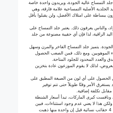
جلد التمساح عالية الجودة، ويريدون واحدة خاصة
ليد الجلدية الأصلية التمساحية علامة فارقة، وهي
ن ببساطة على امتلاك الأفضل، ولن يقبلوا بأقل
د، والناس يعرفون ذلك. يعتبر جلد التمساح على
د الراقية، لذا فإن أي حقيبة مصنوعة من جلد
الجودة. يتميز جلد التمساح الفاخر والمرن وسهل
ياء الموهوبين. ومع ذلك، فمن الصعب الحصول
 والعدد المحدود للجلود المتاحة.
عروض، لذلك لا يقوم الموزعون عادة بتخزين
كن الحصول على أي لون من الصبغة المطبق على
يستغرق الأمر وقتًا طويلاً حتى تتم توفير
مقابل تكلفة إضافية.
ونافست كبرى الماركات، تبدأ أسعار الشنطة
ألف دولار إلى 100 ألف دولار، ولكن هذا لا يعني عدم وجود استثناءات، فبين
الحين والآخر تصنع شنطة بملايين الدولارات، وآخرها 4 حقائب نسائية قيل إن واحدة منها ذهبت