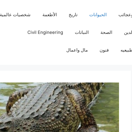
عجائب
الحيوانات
تاريخ
الأطعمة
شخصيات عالمية
لدين
الصحة
النباتات
Civil Engineering
بيعيه
فنون
مال واعمال