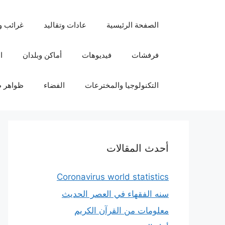
نتقل
لى
الصفحة الرئيسية
عادات وتقاليد
غرائب و
لمحتوى
فرفشات
فيديوهات
أماكن وبلدان
ا
التكنولوجيا والمخترعات
الفضاء
ظواهر ط
أحدث المقالات
Coronavirus world statistics
سنه الفقهاء في العصر الحديث
معلومات من القرآن الكريم