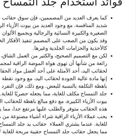
فوائد استخدام جلد التمساح ل
كما يعرف العديد من المصممين، فإن سوق حقائب ا
شديد المنافسة. مع وجود العديد من بيوت الأزياء ال
الصغيرة والكبيرة النسائية والرجالية وبجميع الألو
وقد يكون من الصعب على المصمم تنفيذ الأفكار الخ
كالأحذية والحزامات الجلدية وغيرها.
لكن مع التصميم الصحيح، والكثير من العمل الشاق، 
رائعة من شأنها أن تهوى هواة الموضة الراقية لمجمو
لحقائب اليد، أحد الأمثلة على أحد أفضل مواد الحقا
إنها مادة عالية الجودة لحقائب اليد، مع وجود نقطة
باهظة التكلفة بالنسبة للبعض. ومع ذلك، فإن التفرد 
جلد التمساح مكلف للغاية، مما يجعله حصريًا للغاية.
بيوت الأزياء الكبيرة، مع دفع مبالغ باهظة للحقا
هذه الحقائب متوفر والطلب عليها مرتفع جدا، مما ي
يحب عملاء الأزياء الراقية شراء أشياء مصنوعة من 
للغاية. عندما يشتري العملاء حقائب يد جلد التمساح
مما يجعل حقائب جلد التمساح حقيبة مربحة للغاية 