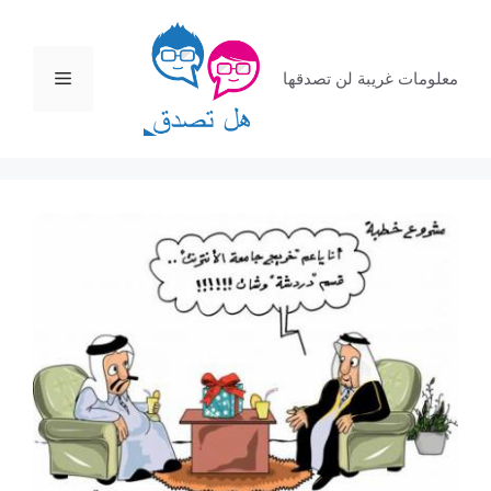
نتقل
لى
لمحتوى
القائمة
معلومات غريبة لن تصدقها