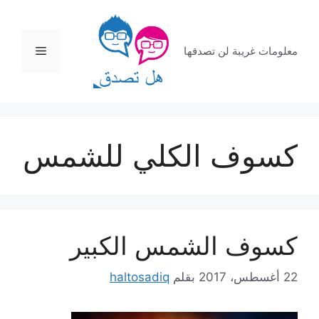
نتقل
لى
لمحتوى
القائمة
معلومات غريبة لن تصدقها
كسوف الكلي للشمس
كسوف الشمس الكبير
22 أغسطس، 2017
بقلم
haltosadiq