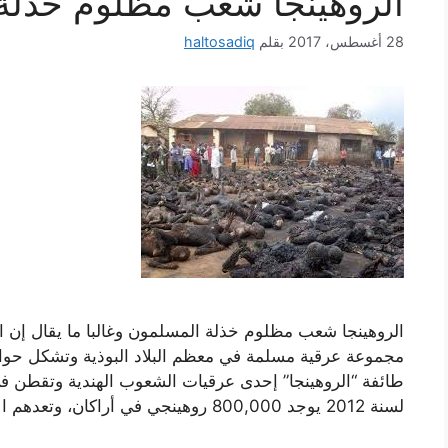
الروهينجا شعب مظلوم خذلة
28 أغسطس، 2017
بقلم
haltosadiq
الروهينجا شعب مظلوم خذلة المسلمون وغالبا ما يقال إن ال
طائفة “الروهينجا” إحدى عرقيات الشعوب الهندية وتقطن في
لسنة 2012 يوجد 800,000 روهينجي في أراكان، وتعدهم الأمم …