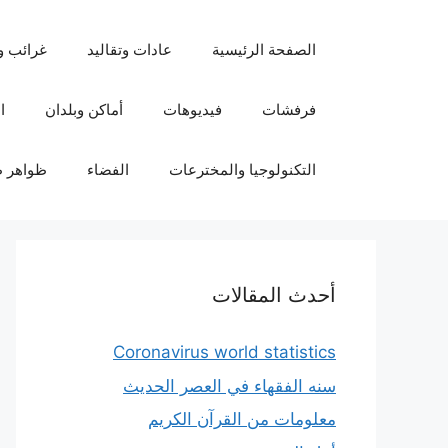
نتقل
لى
الصفحة الرئيسية
عادات وتقاليد
غرائب و
لمحتوى
فرفشات
فيديوهات
أماكن وبلدان
ا
التكنولوجيا والمخترعات
الفضاء
ظواهر ط
أحدث المقالات
Coronavirus world statistics
سنه الفقهاء في العصر الحديث
معلومات من القرآن الكريم