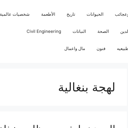
عجائب
الحيوانات
تاريخ
الأطعمة
شخصيات عالمية
لدين
الصحة
النباتات
Civil Engineering
بيعيه
فنون
مال واعمال
لهجة بنغالية