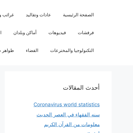
نتقل
لى
الصفحة الرئيسية
عادات وتقاليد
غرائب و
لمحتوى
فرفشات
فيديوهات
أماكن وبلدان
ا
التكنولوجيا والمخترعات
الفضاء
ظواهر ط
أحدث المقالات
Coronavirus world statistics
سنه الفقهاء في العصر الحديث
معلومات من القرآن الكريم