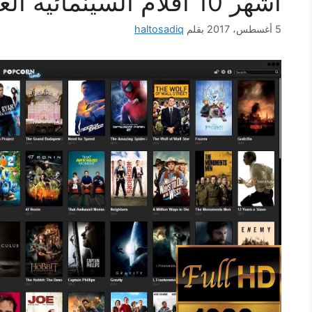
أشهر 10 افلام السينمائيه العالميه
5 أغسطس، 2017
بقلم
haltosadiq