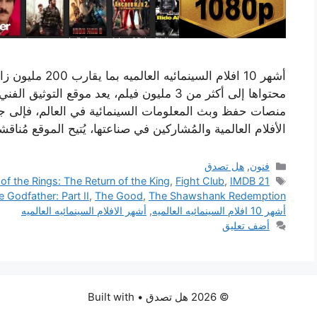
أشهر 10 افلام السي
منصات حفظ وبث المعلومات السينمائية في العالم، فإلى ج
الأفلام العالمية والمُشاركين في صناعتها، يُتيح الموقع مُنا
التصنيفات
فنون
,
هل تصدق
الوسوم
21 Angry Men
IMDB أ
,
Fight Club
,
of the Rings: The Return of the King
 Godfather: Part II
,
The Good
,
The Shawshank Redemption
أشهر 10 افلام السينمائيه العالميه
,
أشهر الافلام السينمائيه العالميه
أضف تعليق
© 2026 هل تصدق
• Built with