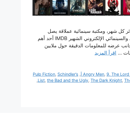
نمائيه العالميه بما يقارب 200 مليون زائر كل شهر، ومكتبة سينمائية عملاقة يصل
محتواها إلى أكثر من 3 مليون فيلم، يعد موقع التوثيق الفني والسينمائي الإلكتروني الشهير IMDB أحد أهم
انب عرضه للمعلومات الدقيقة حول ملايين
قشات …
اقرأ المزيد
Pulp Fiction
,
Schindler’s
,
,
9. The Lord 
,
List
,
the Bad and the Ugly
,
The Dark Knight
,
The